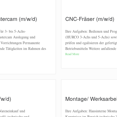
tercam (m/w/d)
CNC-Fräser (m/w/d)
ür 3- bis 5-Achs-
Ihre Aufgaben: Bedienen und Pro
astercam Auslegung und
(HURCO 3-Achs und 5-Achs) sowie
d Vorrichtungen Permanente
prüfen und egalisieren der geferti
ende Tätigkeiten im Rahmen des
Betriebsmitteln Weitere anfallend
Read More
/w/d)
Montage/ Werksarbei
Wareneinkauf und
Ihre Aufgaben: Hausinterne Mont
ofil: technische und
Kenntnisse im Bereich technische